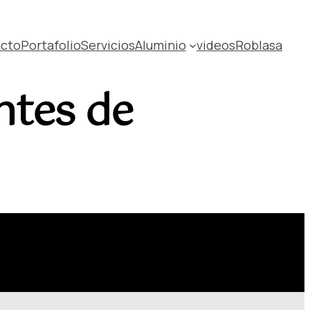
cto
Portafolio
Servicios
Aluminio
videos
Roblasa
ntes de