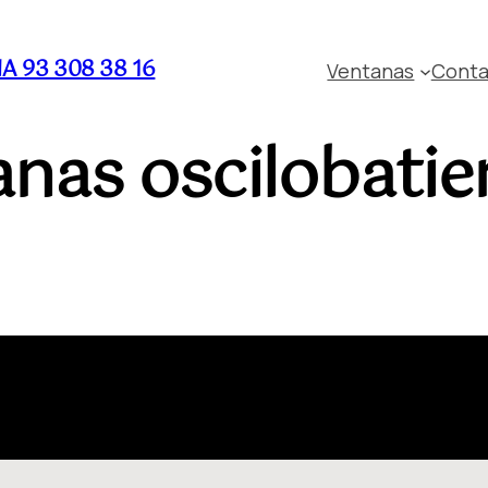
 93 308 38 16
Ventanas
Conta
anas oscilobatie