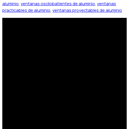
aluminio
,
ventanas oscilobatientes de aluminio
,
ventanas
practicables de aluminio
,
ventanas proyectables de aluminio