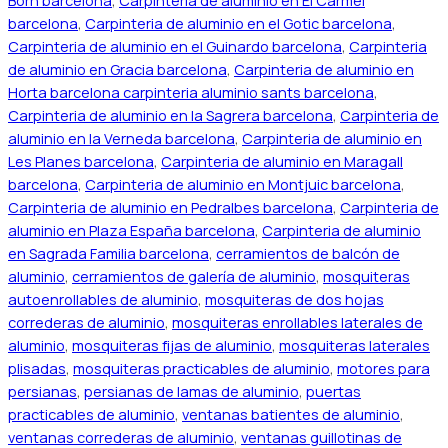
Born barcelona
,
Carpinteria de aluminio en El Carmel
barcelona
,
Carpinteria de aluminio en el Gotic barcelona
,
Carpinteria de aluminio en el Guinardo barcelona
,
Carpinteria
de aluminio en Gracia barcelona
,
Carpinteria de aluminio en
Horta barcelona carpinteria aluminio sants barcelona
,
Carpinteria de aluminio en la Sagrera barcelona
,
Carpinteria de
aluminio en la Verneda barcelona
,
Carpinteria de aluminio en
Les Planes barcelona
,
Carpinteria de aluminio en Maragall
barcelona
,
Carpinteria de aluminio en Montjuic barcelona
,
Carpinteria de aluminio en Pedralbes barcelona
,
Carpinteria de
aluminio en Plaza España barcelona
,
Carpinteria de aluminio
en Sagrada Familia barcelona
,
cerramientos de balcón de
aluminio
,
cerramientos de galería de aluminio
,
mosquiteras
autoenrollables de aluminio
,
mosquiteras de dos hojas
correderas de aluminio
,
mosquiteras enrollables laterales de
aluminio
,
mosquiteras fijas de aluminio
,
mosquiteras laterales
plisadas
,
mosquiteras practicables de aluminio
,
motores para
persianas
,
persianas de lamas de aluminio
,
puertas
practicables de aluminio
,
ventanas batientes de aluminio
,
ventanas correderas de aluminio
,
ventanas guillotinas de