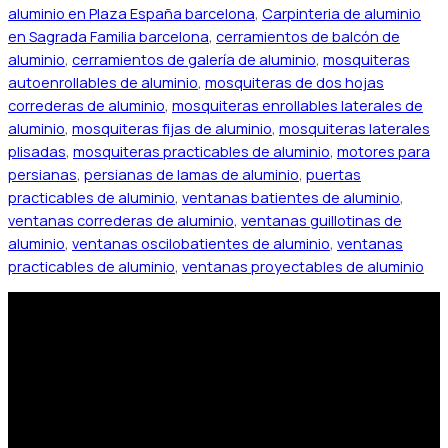
aluminio en Plaza España barcelona
,
Carpinteria de aluminio
en Sagrada Familia barcelona
,
cerramientos de balcón de
aluminio
,
cerramientos de galería de aluminio
,
mosquiteras
autoenrollables de aluminio
,
mosquiteras de dos hojas
correderas de aluminio
,
mosquiteras enrollables laterales de
aluminio
,
mosquiteras fijas de aluminio
,
mosquiteras laterales
plisadas
,
mosquiteras practicables de aluminio
,
motores para
persianas
,
persianas de lamas de aluminio
,
puertas
practicables de aluminio
,
ventanas batientes de aluminio
,
ventanas correderas de aluminio
,
ventanas guillotinas de
aluminio
,
ventanas oscilobatientes de aluminio
,
ventanas
practicables de aluminio
,
ventanas proyectables de aluminio