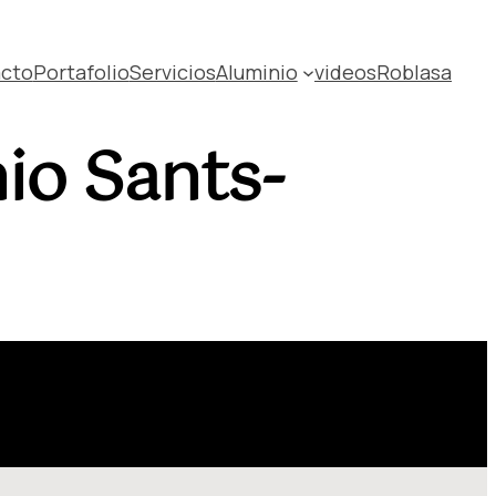
cto
Portafolio
Servicios
Aluminio
videos
Roblasa
nio Sants-