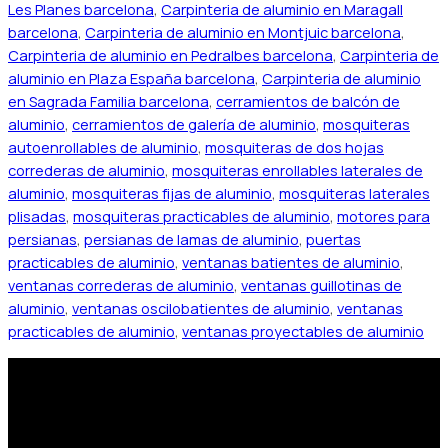
Les Planes barcelona
,
Carpinteria de aluminio en Maragall
barcelona
,
Carpinteria de aluminio en Montjuic barcelona
,
Carpinteria de aluminio en Pedralbes barcelona
,
Carpinteria de
aluminio en Plaza España barcelona
,
Carpinteria de aluminio
en Sagrada Familia barcelona
,
cerramientos de balcón de
aluminio
,
cerramientos de galería de aluminio
,
mosquiteras
autoenrollables de aluminio
,
mosquiteras de dos hojas
correderas de aluminio
,
mosquiteras enrollables laterales de
aluminio
,
mosquiteras fijas de aluminio
,
mosquiteras laterales
plisadas
,
mosquiteras practicables de aluminio
,
motores para
persianas
,
persianas de lamas de aluminio
,
puertas
practicables de aluminio
,
ventanas batientes de aluminio
,
ventanas correderas de aluminio
,
ventanas guillotinas de
aluminio
,
ventanas oscilobatientes de aluminio
,
ventanas
practicables de aluminio
,
ventanas proyectables de aluminio