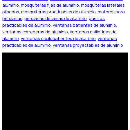
aluminio
,
mosquiteras fijas de aluminio
,
mosquiteras laterales
plisadas
,
mosquiteras practicables de aluminio
,
motores para
persianas
,
persianas de lamas de aluminio
,
puertas
practicables de aluminio
,
ventanas batientes de aluminio
,
ventanas correderas de aluminio
,
ventanas guillotinas de
aluminio
,
ventanas oscilobatientes de aluminio
,
ventanas
practicables de aluminio
,
ventanas proyectables de aluminio