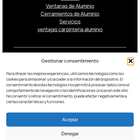
Ventanas de Aluminio
Cerramientos de Aluminio
Servicios
ventajas carpinteria aluminio
© 2025 Roblasa Gestión S.L. —
Política de Cookies
Gestionar consentimiento
Para ofrecer las mejores experiencias, utilizamos tecnologías como las
cookies para almacenar y/o acceder a la información del dispositivo. El
consentimiento de estas tecnologías nos permitirá procesar datos como el
comportamiento de navegación o las identificaciones únicas en este sitio.
No consentir o retirar el consentimiento, puede afectar negativamente a
ciertas características y funciones.
blog
Aceptar
diciembre 4, 2025
Denegar