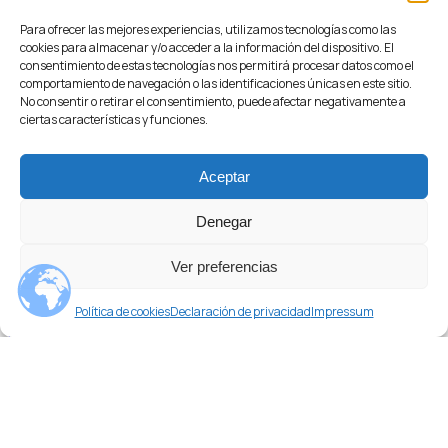
Para ofrecer las mejores experiencias, utilizamos tecnologías como las
cookies para almacenar y/o acceder a la información del dispositivo. El
consentimiento de estas tecnologías nos permitirá procesar datos como el
comportamiento de navegación o las identificaciones únicas en este sitio.
No consentir o retirar el consentimiento, puede afectar negativamente a
ciertas características y funciones.
Aceptar
Denegar
Ver preferencias
¿Necesitas ayuda?
balconeras correderas de aluminio
,
balconeras
oscilobatientes de aluminio
,
balconeras practicables de
Política de cookies
Declaración de privacidad
Impressum
aluminio
,
Carpinteria de aluminio en Barceloneta barcelona
,
Carpinteria de aluminio en Bonanova barcelona
,
Carpinteria de
aluminio en Canyelles barcelona
,
Carpinteria de aluminio en
Ciutat Meridia barcelona
,
Carpinteria de aluminio en Ciutat
Vella barcelona
,
Carpinteria de aluminio en CollBlanc