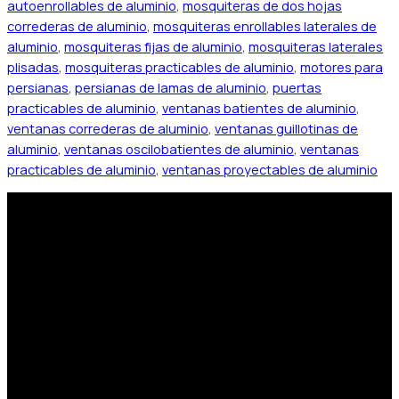
autoenrollables de aluminio
,
mosquiteras de dos hojas
correderas de aluminio
,
mosquiteras enrollables laterales de
aluminio
,
mosquiteras fijas de aluminio
,
mosquiteras laterales
plisadas
,
mosquiteras practicables de aluminio
,
motores para
persianas
,
persianas de lamas de aluminio
,
puertas
practicables de aluminio
,
ventanas batientes de aluminio
,
ventanas correderas de aluminio
,
ventanas guillotinas de
aluminio
,
ventanas oscilobatientes de aluminio
,
ventanas
practicables de aluminio
,
ventanas proyectables de aluminio